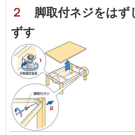
２
脚取付ネジをはず
ずす