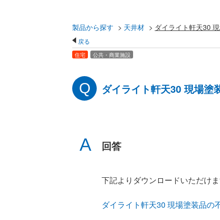
製品から探す
>
天井材
>
ダイライト軒天30 
戻る
住宅
公共・商業施設
ダイライト軒天30 現場塗
回答
下記よりダウンロードいただけま
ダイライト軒天30 現場塗装品の不燃