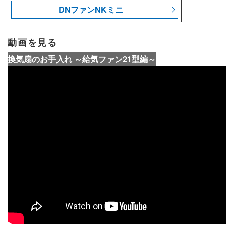
DNファンNKミニ
動画を見る
換気扇のお手入れ ～給気ファン21型編～