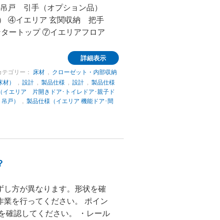
・吊戸 引手（オプション品）
） ④イエリア 玄関収納 把手
ンタートップ ⑦イエリアフロア
詳細表示
カテゴリー：
床材
,
クローゼット・内部収納
床材）
,
設計
,
製品仕様
,
設計
,
製品仕様
（イエリア 片開きドア･トイレドア･親子ド
ト吊戸）
,
製品仕様（イエリア 機能ドア･間
？
ずし方が異なります。形状を確
作業を行ってください。 ポイン
を確認してください。 ・レール