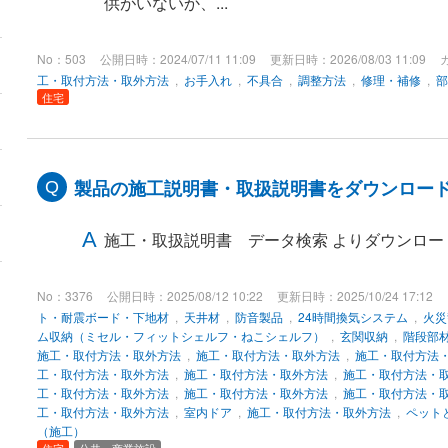
供がいないか、...
No：503
公開日時：2024/07/11 11:09
更新日時：2026/08/03 11:09
工・取付方法・取外方法
,
お手入れ
,
不具合
,
調整方法
,
修理・補修
,
部
住宅
製品の施工説明書・取扱説明書をダウンロー
施工・取扱説明書 データ検索 よりダウンロー
No：3376
公開日時：2025/08/12 10:22
更新日時：2025/10/24 17:12
ト・耐震ボード・下地材
,
天井材
,
防音製品
,
24時間換気システム
,
火災
ム収納（ミセル・フィットシェルフ・ねこシェルフ）
,
玄関収納
,
階段部
施工・取付方法・取外方法
,
施工・取付方法・取外方法
,
施工・取付方法
工・取付方法・取外方法
,
施工・取付方法・取外方法
,
施工・取付方法・
工・取付方法・取外方法
,
施工・取付方法・取外方法
,
施工・取付方法・
工・取付方法・取外方法
,
室内ドア
,
施工・取付方法・取外方法
,
ペット
（施工）