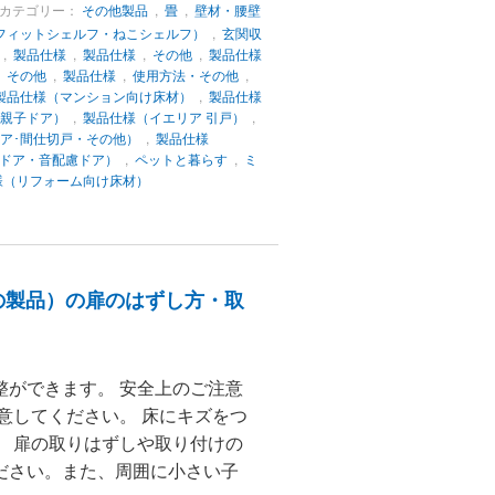
カテゴリー：
その他製品
,
畳
,
壁材・腰壁
フィットシェルフ・ねこシェルフ）
,
玄関収
,
製品仕様
,
製品仕様
,
その他
,
製品仕様
,
その他
,
製品仕様
,
使用方法・その他
,
製品仕様（マンション向け床材）
,
製品仕様
･親子ドア）
,
製品仕様（イエリア 引戸）
,
ドア･間仕切戸・その他）
,
製品仕様
ドア・音配慮ドア）
,
ペットと暮らす
,
ミ
様（リフォーム向け床材）
降の製品）の扉のはずし方・取
整ができます。 安全上のご注意
意してください。 床にキズをつ
。 扉の取りはずしや取り付けの
ださい。また、周囲に小さい子