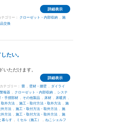
詳細表示
カテゴリー：
クローゼット・内部収納
,
施
品交換
ドしたい。
ドいただけます。
詳細表示
カテゴリー：
畳
,
壁材・腰壁
,
ダイライ
警報器
,
クローゼット・内部収納
,
システ
材・手摺部材
,
その他製品
,
床材
,
床暖房
,
・取外方法
,
施工・取付方法・取外方法
,
施
取外方法
,
施工・取付方法・取外方法
,
施
取外方法
,
施工・取付方法・取外方法
,
施
と暮らす
,
ミセル（施工）
,
ねこシェルフ