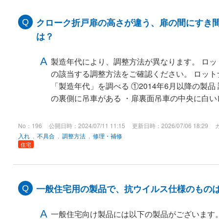
クローク折戸扉の高さが違う、扉の間にすき
は？
製造年代により、調整方法が異なります。 ロ
の該当する調整方法をご確認ください。 ロット
「製造年代」を調べる ①2014年6月以降の製品
の裏側に吊車がある ・扉裏面吊車の中央に白いレ
No：196
公開日時：2024/07/11 11:15
更新日時：2026/07/06 18:29
入れ
,
不具合
,
調整方法
,
修理・補修
住宅
一般住宅用の製品で、抗ウイルス仕様のもの
一般住宅向け製品には以下の製品がございます。