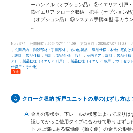
ーハンドル（オプション品） ②イエリア 引戸
③イエリア クローク収納 把手（オプション品
（オプション品） ⑤システム手摺35型 ⑥カウ
...
No：574
公開日時：2024/07/11 11:09
更新日時：2025/07/07 11:28
,
玄関収納
,
階段部材・手摺部材
,
その他製品
,
製品仕様（木造住宅向け
,
設計
,
製品仕様
,
設計
,
製品仕様
,
設計
,
室内ドア
,
設計
,
製品仕様
ア）
,
製品仕様（イエリア 引戸）
,
製品仕様（イエリア 吊戸･アウトセッ
仕切戸・その他）
住宅
クローク収納 折戸ユニットの扉のはずし方は
金具の形状や、下レールの状態によって取りは
認してからご使用タイプに合わせて取りはずし
ト 扉上部にある稼働側（動く側）の金具の形状