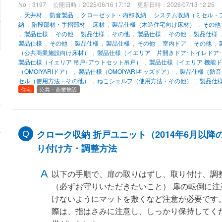
No：3197
公開日時：2025/06/16 17:12
更新日時：2026/07/13 12:25
,
天井材
,
防音製品
,
クローゼット・内部収納
,
システム収納（ミセル・
納
,
階段部材・手摺部材
,
床材
,
製品仕様（木造住宅向け床材）
,
その他
,
製品仕様
,
その他
,
製品仕様
,
その他
,
製品仕様
,
その他
,
製品仕様
製品仕様
,
その他
,
製品仕様
,
製品仕様
,
その他
,
室内ドア
,
その他
,
（公共商業施設向け床材）
,
製品仕様（イエリア 片開きドア･トイレドア
製品仕様（イエリア 吊戸･アウトセット吊戸）
,
製品仕様（イエリア 機能
（OMOIYARIドア）
,
製品仕様（OMOIYARIキッズドア）
,
製品仕様（防音
セル（使用方法・その他）
,
ねこシェルフ（使用方法・その他）
,
製品仕
住宅
公共・商業施設
クローク収納 折戸ユニット（2014年6月以
り付け方・調整方法
以下の手順で、扉の取りはずし、取り付け、調
（必ずお守りいただきたいこと） 扉の転倒に注
けないようにマットを敷くなど注意が必要です
際は、指はさみに注意し、しっかり保持してく