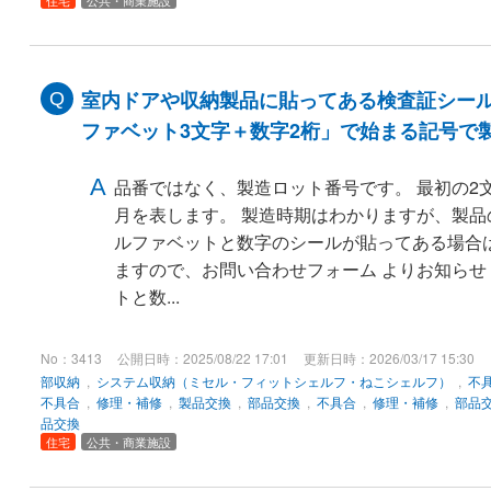
住宅
公共・商業施設
室内ドアや収納製品に貼ってある検査証シールの
ファベット3文字＋数字2桁」で始まる記号で
品番ではなく、製造ロット番号です。 最初の2
月を表します。 製造時期はわかりますが、製品
ルファベットと数字のシールが貼ってある場合
ますので、お問い合わせフォーム よりお知らせ
トと数...
No：3413
公開日時：2025/08/22 17:01
更新日時：2026/03/17 15:30
部収納
,
システム収納（ミセル・フィットシェルフ・ねこシェルフ）
,
不
不具合
,
修理・補修
,
製品交換
,
部品交換
,
不具合
,
修理・補修
,
部品
品交換
住宅
公共・商業施設