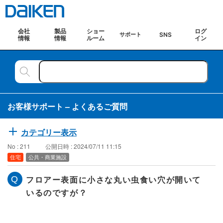
会社
製品
ショー
ログ
SNS
サポート
情報
情報
ルーム
イン
お客様サポート – よくあるご質問
カテゴリー表示
No : 211
公開日時 : 2024/07/11 11:15
住宅
公共・商業施設
フロアー表面に小さな丸い虫食い穴が開いて
いるのですが？