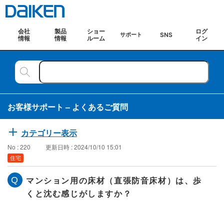
会社
製品
ショー
ログ
SNS
サポート
情報
情報
ルーム
イン
お客様サポート – よくあるご質問
カテゴリー表示
No : 220
更新日時 : 2024/10/10 15:01
住宅
マンション用の床材（直張防音床材）は、歩
くと沈む感じがしますか？