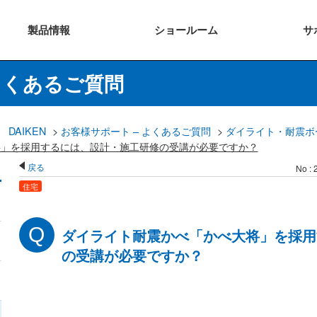
製品
情報
ショー
ルーム
サ
よくあるご質問
DAIKEN
>
お客様サポート – よくあるご質問
>
ダイライト・耐震ボ
将」を採用するには、設計・施工研修の受講が必要ですか？
戻る
No : 
住宅
ダイライト耐震かべ「かべ大将」を採用
の受講が必要ですか？