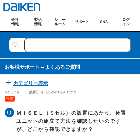
会社
製品
ショー
ログ
SNS
サポート
情報
情報
ルーム
イン
お客様サポート – よくあるご質問
カテゴリー表示
No : 316
更新日時 : 2025/10/24 11:19
住宅
ＭｉＳＥＬ（ミセル）の設置にあたり、床置
ユニットの組立て方法を確認したいのです
が、どこから確認できますか？