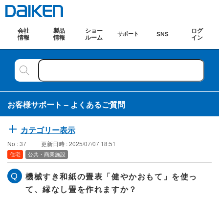
会社
製品
ショー
ログ
SNS
サポート
情報
情報
ルーム
イン
お客様サポート – よくあるご質問
カテゴリー表示
No : 37
更新日時 : 2025/07/07 18:51
住宅
公共・商業施設
機械すき和紙の畳表「健やかおもて」を使っ
て、縁なし畳を作れますか？