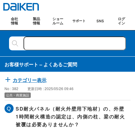
会社
製品
ショー
ログ
SNS
サポート
情報
情報
ルーム
イン
お客様サポート – よくあるご質問
カテゴリー表示
No : 382
更新日時 : 2025/05/26 09:46
公共・商業施設
SD耐火パネル（耐火外壁用下地材）の、外壁
1時間耐火構造の認定は、内側の柱、梁の耐火
被覆は必要ありませんか？