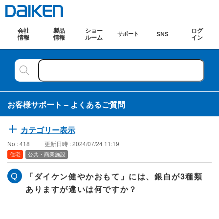
会社
製品
ショー
ログ
SNS
サポート
情報
情報
ルーム
イン
お客様サポート – よくあるご質問
カテゴリー表示
No : 418
更新日時 : 2024/07/24 11:19
住宅
公共・商業施設
「ダイケン健やかおもて」には、銀白が3種類
ありますが違いは何ですか？