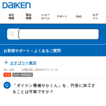
会社
製品
ショー
ログ
SNS
サポート
情報
情報
ルーム
イン
お客様サポート – よくあるご質問
カテゴリー表示
No : 420
公開日時 : 2024/07/11 11:10
住宅
公共・商業施設
「ダイケン畳健やかくん」を、円形に加工す
ることは可能ですか？