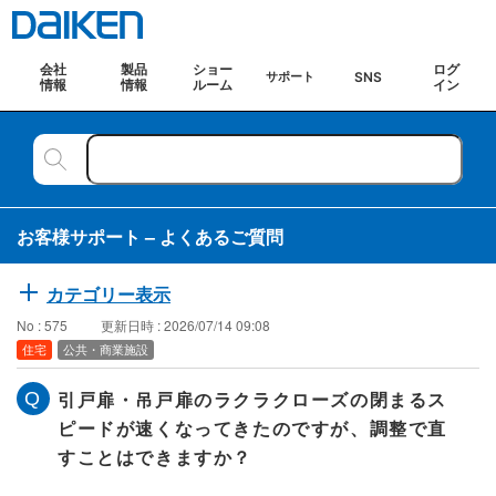
会社
製品
ショー
ログ
SNS
サポート
情報
情報
ルーム
イン
お客様サポート – よくあるご質問
カテゴリー表示
No : 575
更新日時 : 2026/07/14 09:08
住宅
公共・商業施設
引戸扉・吊戸扉のラクラクローズの閉まるス
ピードが速くなってきたのですが、調整で直
すことはできますか？