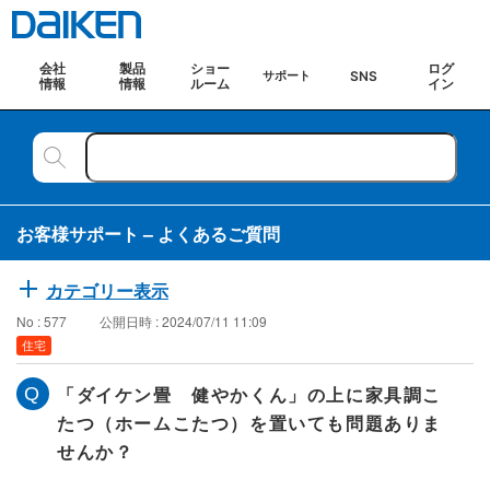
会社
製品
ショー
ログ
SNS
サポート
情報
情報
ルーム
イン
お客様サポート – よくあるご質問
カテゴリー表示
No : 577
公開日時 : 2024/07/11 11:09
住宅
「ダイケン畳 健やかくん」の上に家具調こ
たつ（ホームこたつ）を置いても問題ありま
せんか？