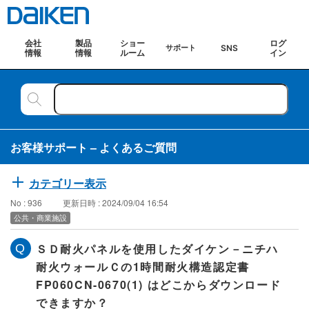
会社
製品
ショー
ログ
SNS
サポート
情報
情報
ルーム
イン
お客様サポート – よくあるご質問
カテゴリー表示
No : 936
更新日時 : 2024/09/04 16:54
公共・商業施設
ＳＤ耐火パネルを使用したダイケン－ニチハ
耐火ウォールＣの1時間耐火構造認定書
FP060CN-0670(1) はどこからダウンロード
できますか？