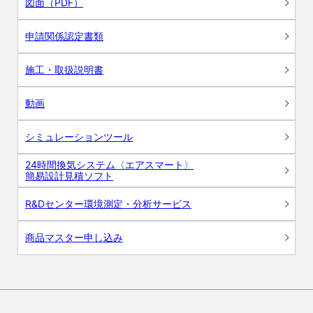
図面（PDF）
申請関係認定書類
施工・取扱説明書
動画
シミュレーションツール
24時間換気システム〈エアスマート〉
簡易設計見積ソフト
R&Dセンター環境測定・分析サービス
商品マスター申し込み