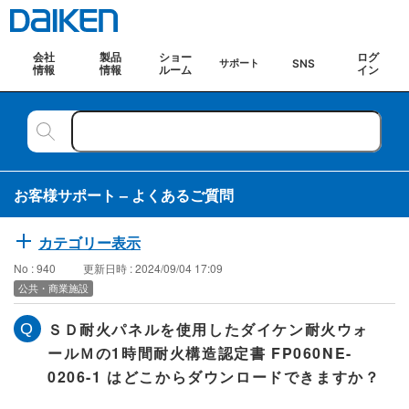
会社
製品
ショー
ログ
SNS
サポート
情報
情報
ルーム
イン
お客様サポート – よくあるご質問
カテゴリー表示
No : 940
更新日時 : 2024/09/04 17:09
公共・商業施設
ＳＤ耐火パネルを使用したダイケン耐火ウォ
ールＭの1時間耐火構造認定書 FP060NE-
0206-1 はどこからダウンロードできますか？