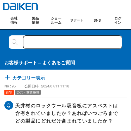
会社
製品
ショー
ログ
SNS
サポート
情報
情報
ルーム
イン
お客様サポート – よくあるご質問
カテゴリー表示
No : 95
公開日時 : 2024/07/11 11:18
住宅
公共・商業施設
天井材のロックウール吸音板にアスベストは
含有されていましたか？あればいつごろまで
どの製品にどれだけ含まれていましたか？