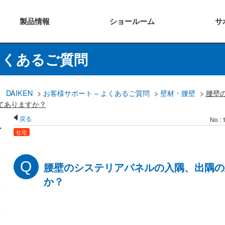
製品
情報
ショー
ルーム
サ
よくあるご質問
DAIKEN
>
お客様サポート – よくあるご質問
>
壁材・腰壁
>
腰壁
てありますか？
戻る
No : 
住宅
腰壁のシステリアパネルの入隅、出隅の
か？