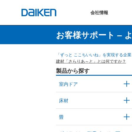
会社
情報
お客様サポート – 
「ずっと ここちいいね」を実現する企業 
建材「さらりあ～と」とは何ですか？
製品から探す
室内ドア
床材
畳