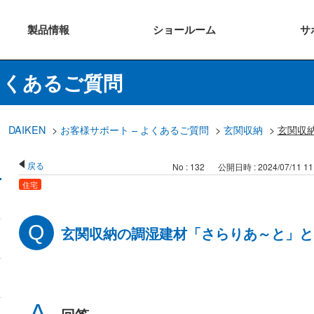
製品
情報
ショー
ルーム
サ
よくあるご質問
DAIKEN
>
お客様サポート – よくあるご質問
>
玄関収納
>
玄関収
戻る
No : 132
公開日時 : 2024/07/11 11
住宅
玄関収納の調湿建材「さらりあ～と」と