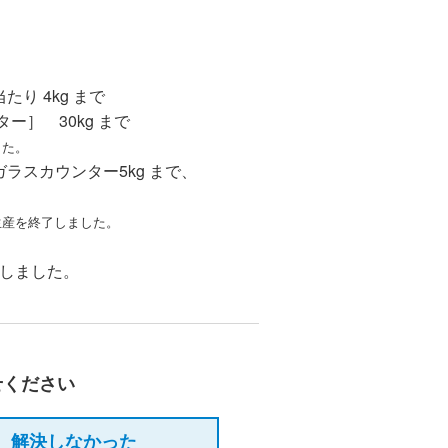
。
り 4kg まで
］ 30kg まで
した。
ラスカウンター5kg まで、
に生産を終了しました。
了しました。
せください
解決しなかった