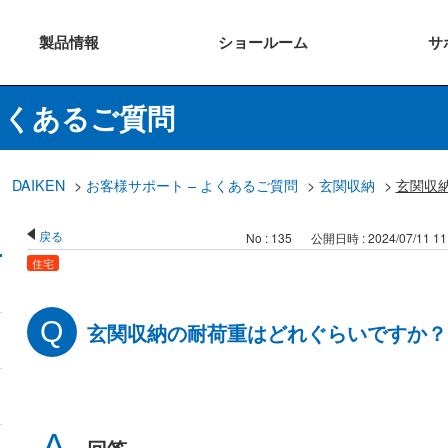
製品
情報
ショー
ルーム
サ
よくあるご質問
DAIKEN
>
お客様サポート – よくあるご質問
>
玄関収納
>
玄関収
戻る
No : 135
公開日時 : 2024/07/11 11
住宅
玄関収納の耐荷重はどれぐらいですか？