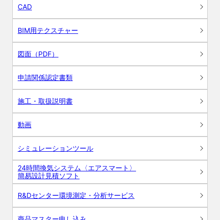
CAD
BIM用テクスチャー
図面（PDF）
申請関係認定書類
施工・取扱説明書
動画
シミュレーションツール
24時間換気システム〈エアスマート〉
簡易設計見積ソフト
R&Dセンター環境測定・分析サービス
商品マスター申し込み