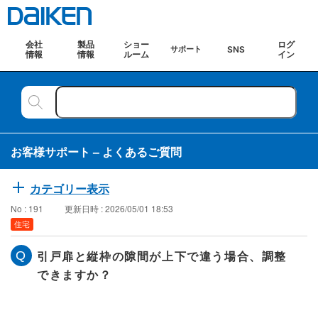
会社
製品
ショー
ログ
SNS
サポート
情報
情報
ルーム
イン
お客様サポート – よくあるご質問
カテゴリー表示
No : 191
更新日時 : 2026/05/01 18:53
住宅
引戸扉と縦枠の隙間が上下で違う場合、調整
できますか？