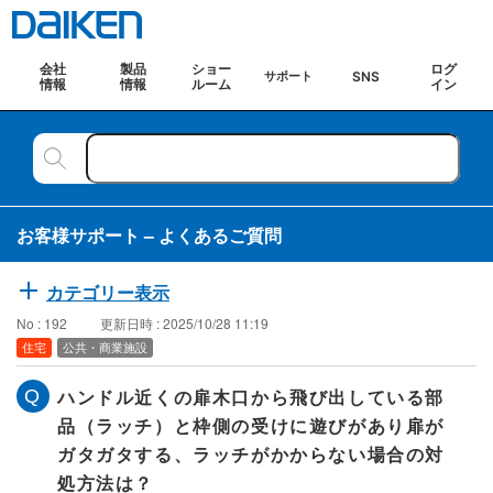
会社
製品
ショー
ログ
SNS
サポート
情報
情報
ルーム
イン
お客様サポート – よくあるご質問
カテゴリー表示
No : 192
更新日時 : 2025/10/28 11:19
住宅
公共・商業施設
ハンドル近くの扉木口から飛び出している部
品（ラッチ）と枠側の受けに遊びがあり扉が
ガタガタする、ラッチがかからない場合の対
処方法は？