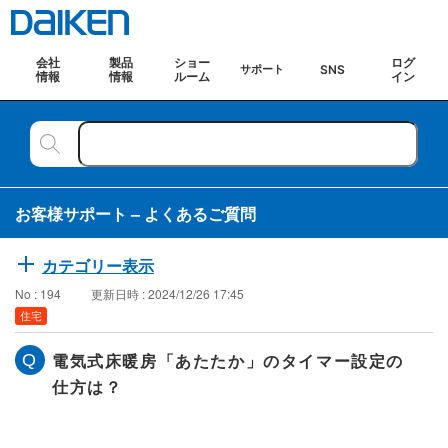
会社
製品
ショー
ログ
SNS
サポート
情報
情報
ルーム
イン
お客様サポート – よくあるご質問
カテゴリー表示
No : 194
更新日時 : 2024/12/26 17:45
住宅
電気式床暖房「あたたか」のタイマー設定の
仕方は？