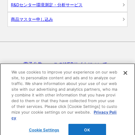
R&Dセンター環境測定・分析サービス
商品マスター申し込み
電子公告
このWEBサイトについて
We use cookies to improve your experience on our web
site, to personalize content and ads and to analyze our
プライバシーポリシー
traffic. We share information about your use of our web
site with our advertising and analytics partners, who ma
SNSコミュニティガイドライン
サイトマップ
y combine it with other information that you have provi
ded to them or that they have collected from your use
of their services. Please click [Cookie Settings] to custo
mize your cookie settings on our website.
Privacy Poli
©DAIKEN Corporation All Rights Reserved.
cy
Cookie Settings
OK
HOME
pagetop