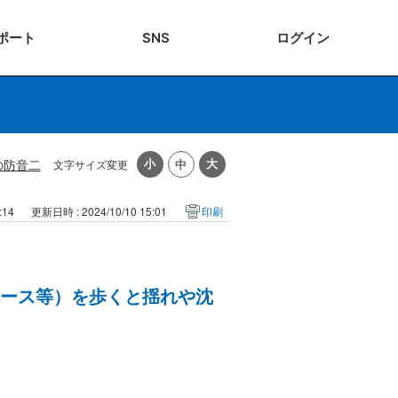
ポート
SNS
ログ
イン
の防音二
文字サイズ変更
:14
更新日時 : 2024/10/10 15:01
印刷
ペース等）を歩くと揺れや沈