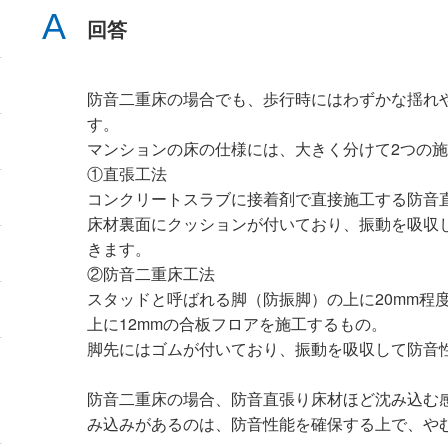
回答
防音二重床の場合でも、歩行時にはわずかな揺れ
す。
マンションの床の仕様には、大きく分けて2つの
①直張工法
コンクリートスラブに接着剤で直接施工する防音
床材裏面にクッションが付いており、振動を吸収
きます。
②防音二重床工法
スタッドと呼ばれる脚（防振脚）の上に20mm程
上に12mmの合板フロアを施工するもの。
脚先にはゴムが付いており、振動を吸収して防音
防音二重床の場合、防音直張り床材ほど沈み込む
み込みがあるのは、防音性能を確保する上で、や