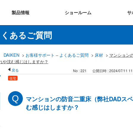
製品
情報
ショー
ルーム
サ
よくあるご質問
DAIKEN
>
お客様サポート – よくあるご質問
>
床材
>
マンション
れや沈む感じはしますか？
戻る
No : 221
公開日時 : 2024/07/11 11
住宅
マンションの防音二重床（弊社DADス
む感じはしますか？