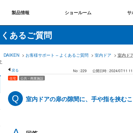
製品
情報
ショー
ルーム
サ
よくあるご質問
DAIKEN
>
お客様サポート – よくあるご質問
>
室内ドア
>
室内ド
？
戻る
No : 229
公開日時 : 2024/07/11 11
住宅
公共・商業施設
室内ドアの扉の隙間に、手や指を挟むこ