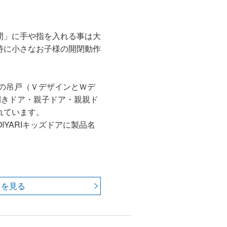
間」に手や指を入れる事は大
特に小さなお子様の開閉動作
ア の吊戸（ＶデザインとＷデ
開きドア・親子ドア・親親ド
れています。
OIYARIキッズドアに製品名
 を見る