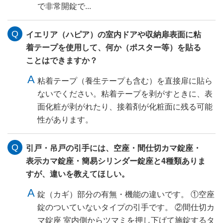
で非常開錠で...
イエリア（ハピア）の室内ドアや収納扉表面に粘
着テープを使用して、何か（ポスター等）を貼る
ことはできますか？
粘着テープ（養生テープも含む）を直接扉に貼ら
ないでください。粘着テープを剥がすときに、表
面化粧が剥がれたり、接着剤が化粧面に残る可能
性があります。
引戸・吊戸の引手には、空座・間仕切カマ錠座・
表示カマ錠座・簡易シリンダー錠座と4種類ありま
すが、違いを教えてほしい。
錠（カギ）部分の有無・機能の違いです。 ①空座
錠のついていないタイプの引手です。 ②間仕切カ
マ錠座 室内側からツマミを押し下げて施錠するタ