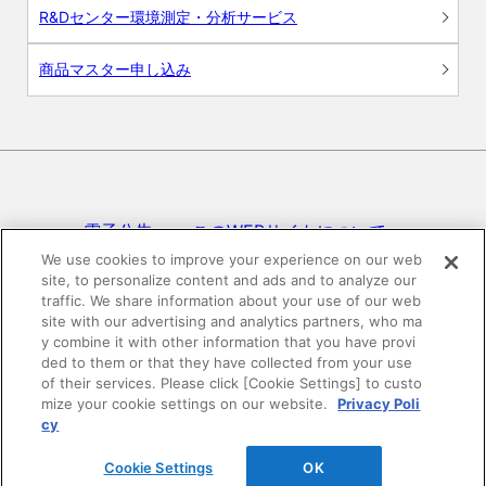
R&Dセンター環境測定・分析サービス
商品マスター申し込み
電子公告
このWEBサイトについて
We use cookies to improve your experience on our web
site, to personalize content and ads and to analyze our
プライバシーポリシー
traffic. We share information about your use of our web
site with our advertising and analytics partners, who ma
SNSコミュニティガイドライン
サイトマップ
y combine it with other information that you have provi
ded to them or that they have collected from your use
of their services. Please click [Cookie Settings] to custo
mize your cookie settings on our website.
Privacy Poli
©DAIKEN Corporation All Rights Reserved.
cy
Cookie Settings
OK
HOME
pagetop