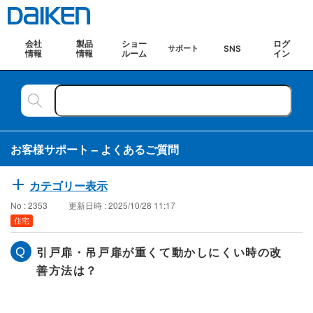
会社
製品
ショー
ログ
SNS
サポート
情報
情報
ルーム
イン
お客様サポート – よくあるご質問
カテゴリー表示
No : 2353
更新日時 : 2025/10/28 11:17
住宅
引戸扉・吊戸扉が重くて動かしにくい時の改
善方法は？