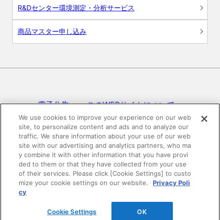
R&Dセンター環境測定・分析サービス
商品マスター申し込み
電子公告
このWEBサイトについて
We use cookies to improve your experience on our web
site, to personalize content and ads and to analyze our
プライバシーポリシー
traffic. We share information about your use of our web
site with our advertising and analytics partners, who ma
SNSコミュニティガイドライン
サイトマップ
y combine it with other information that you have provi
ded to them or that they have collected from your use
of their services. Please click [Cookie Settings] to custo
mize your cookie settings on our website.
Privacy Poli
©DAIKEN Corporation All Rights Reserved.
cy
Cookie Settings
OK
HOME
pagetop