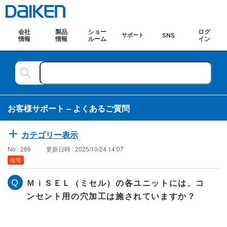
会社
製品
ショー
ログ
SNS
サポート
情報
情報
ルーム
イン
お客様サポート – よくあるご質問
カテゴリー表示
No : 286
更新日時 : 2025/10/24 14:07
住宅
ＭｉＳＥＬ（ミセル）の各ユニットには、コ
ンセント用の穴加工は施されていますか？