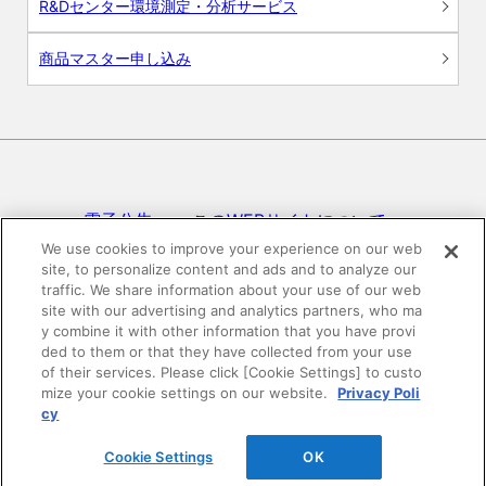
R&Dセンター環境測定・分析サービス
商品マスター申し込み
電子公告
このWEBサイトについて
We use cookies to improve your experience on our web
site, to personalize content and ads and to analyze our
プライバシーポリシー
traffic. We share information about your use of our web
site with our advertising and analytics partners, who ma
SNSコミュニティガイドライン
サイトマップ
y combine it with other information that you have provi
ded to them or that they have collected from your use
of their services. Please click [Cookie Settings] to custo
mize your cookie settings on our website.
Privacy Poli
©DAIKEN Corporation All Rights Reserved.
cy
Cookie Settings
OK
HOME
pagetop