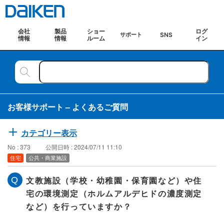
会社
製品
ショー
ログ
SNS
サポート
情報
情報
ルーム
イン
お客様サポート – よくあるご質問
カテゴリー表示
No : 373
公開日時 : 2024/07/11 11:10
住宅
公共・商業施設
文教施設（学校・幼稚園・保育園など）や住
宅の環境測定（ホルムアルデヒドの濃度測定
など）を行っていますか？