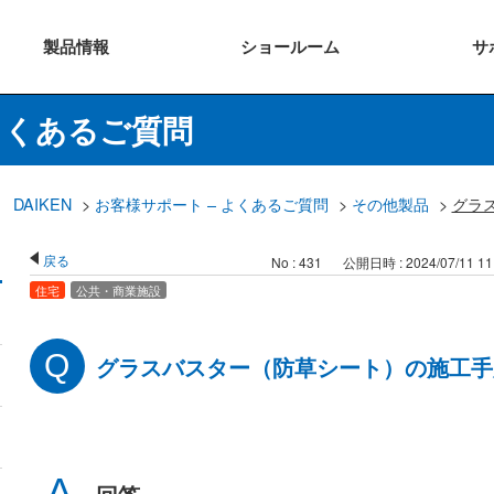
製品
情報
ショー
ルーム
サ
よくあるご質問
DAIKEN
>
お客様サポート – よくあるご質問
>
その他製品
>
グラ
戻る
No : 431
公開日時 : 2024/07/11 11
住宅
公共・商業施設
グラスバスター（防草シート）の施工手