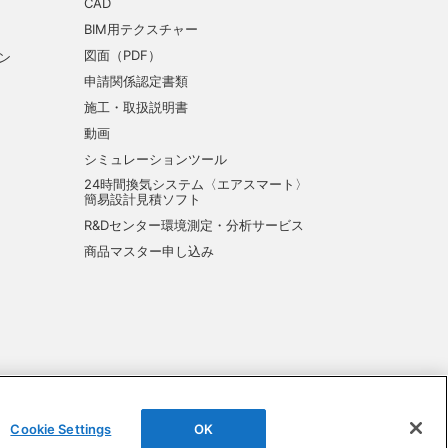
CAD
BIM用テクスチャー
図面（PDF）
ン
申請関係認定書類
施工・取扱説明書
動画
シミュレーションツール
24時間換気システム〈エアスマート〉
簡易設計見積ソフト
R&Dセンター環境測定・分析サービス
商品マスター申し込み
Cookie Settings
OK
©DAIKEN Corporation All Rights Reserved.