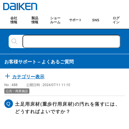
会社
製品
ショー
ログ
SNS
サポート
情報
情報
ルーム
イン
お客様サポート – よくあるご質問
カテゴリー表示
No : 488
公開日時 : 2024/07/11 11:10
公共・商業施設
土足用床材(重歩行用床材)の汚れを落すには、
どうすればよいですか？