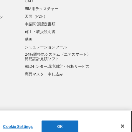
CAD
BIM用テクスチャー
図面（PDF）
ン
申請関係認定書類
施工・取扱説明書
動画
シミュレーションツール
24時間換気システム〈エアスマート〉
簡易設計見積ソフト
R&Dセンター環境測定・分析サービス
商品マスター申し込み
Cookie Settings
OK
©DAIKEN Corporation All Rights Reserved.