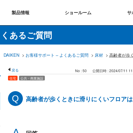
製品
情報
ショー
ルーム
サ
よくあるご質問
DAIKEN
>
お客様サポート – よくあるご質問
>
床材
>
高齢者が歩
戻る
No : 50
公開日時 : 2024/07/11 11
住宅
公共・商業施設
高齢者が歩くときに滑りにくいフロアは