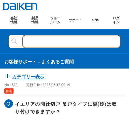
会社
製品
ショー
ログ
SNS
サポート
情報
情報
ルーム
イン
お客様サポート – よくあるご質問
カテゴリー表示
No : 588
更新日時 : 2025/06/17 09:19
住宅
イエリアの間仕切戸 吊戸タイプに鍵(錠)は取
り付けできますか？