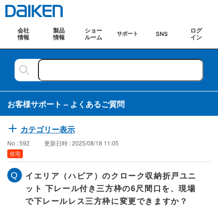
会社
製品
ショー
ログ
SNS
サポート
情報
情報
ルーム
イン
お客様サポート – よくあるご質問
カテゴリー表示
No : 592
更新日時 : 2025/08/18 11:05
住宅
イエリア（ハピア）のクローク収納折戸ユニ
ット 下レール付き三方枠の6尺間口を、現場
で下レールレス三方枠に変更できますか？