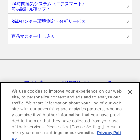
24時間換気システム〈エアスマート〉
簡易設計見積ソフト
R&Dセンター環境測定・分析サービス
商品マスター申し込み
電子公告
このWEBサイトについて
We use cookies to improve your experience on our web
site, to personalize content and ads and to analyze our
プライバシーポリシー
traffic. We share information about your use of our web
site with our advertising and analytics partners, who ma
SNSコミュニティガイドライン
サイトマップ
y combine it with other information that you have provi
ded to them or that they have collected from your use
of their services. Please click [Cookie Settings] to custo
mize your cookie settings on our website.
Privacy Poli
©DAIKEN Corporation All Rights Reserved.
cy