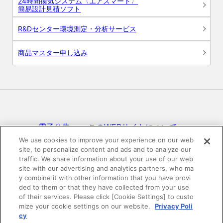
24時間換気システム〈エアスマート〉
簡易設計見積ソフト
R&Dセンター環境測定・分析サービス
商品マスター申し込み
電子公告
このWEBサイトについて
We use cookies to improve your experience on our web
site, to personalize content and ads and to analyze our
プライバシーポリシー
traffic. We share information about your use of our web
site with our advertising and analytics partners, who ma
SNSコミュニティガイドライン
サイトマップ
y combine it with other information that you have provi
ded to them or that they have collected from your use
of their services. Please click [Cookie Settings] to custo
mize your cookie settings on our website.
Privacy Poli
©DAIKEN Corporation All Rights Reserved.
cy