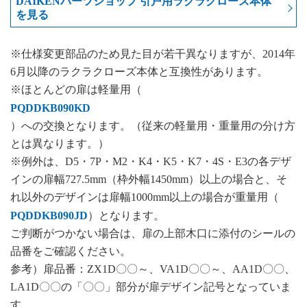
DAIKENパーツショップ 引戸用ラクラクローズ本体
を見る
※仕様変更部品のため見た目が若干異なりますが、2014年
6月以降のラクラクローズ本体と互換性があります。
※ほとんどの扉は軽量用（
PQDDKB090KD
）への交換となります。（従来の軽量用・重量用の分け方
とは異なります。）
※例外は、D5・7P・M2・K4・K5・K7・4S・E3の各デザ
インの扉幅727.5mm（枠外幅1450mm）以上の場合と、そ
れ以外のデザインは扉幅1000mm以上の場合が重量用（
PQDDKB090JD
）となります。
ご判断がつかない場合は、扉の上部木口に添付のシールの
品番をご確認ください。
参考）扉品番：ZX1D〇〇～、VA1D〇〇～、AA1D〇〇、
LA1D〇〇の「〇〇」部分が扉デザイン記号となっていま
す。