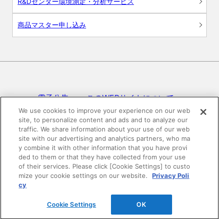
R&Dセンター環境測定・分析サービス
商品マスター申し込み
電子公告
このWEBサイトについて
We use cookies to improve your experience on our web
site, to personalize content and ads and to analyze our
プライバシーポリシー
traffic. We share information about your use of our web
site with our advertising and analytics partners, who ma
SNSコミュニティガイドライン
サイトマップ
y combine it with other information that you have provi
ded to them or that they have collected from your use
of their services. Please click [Cookie Settings] to custo
mize your cookie settings on our website.
Privacy Poli
©DAIKEN Corporation All Rights Reserved.
cy
Cookie Settings
OK
HOME
pagetop