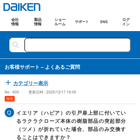
会社
製品
ショー
ログ
SNS
サポート
情報
情報
ルーム
イン
お客様サポート – よくあるご質問
カテゴリー表示
No : 600
更新日時 : 2025/12/17 16:05
住宅
イエリア（ハピア）の引戸扉上部に付いてい
るラクラクローズ本体の樹脂部品の突起部分
（ツメ）が折れていた場合、部品のみ交換す
ることはできますか？