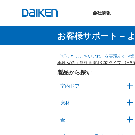
会社
情報
お客様サポート – 
「ずっと ここちいいね」を実現する企業 
報器 火の元監視番 熱DC02タイプ 【SA5
製品から探す
室内ドア
床材
畳