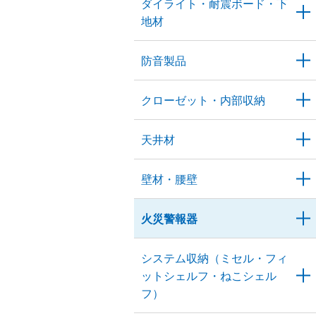
ダイライト・耐震ボード・下
地材
防音製品
クローゼット・内部収納
天井材
壁材・腰壁
火災警報器
システム収納（ミセル・フィ
ットシェルフ・ねこシェル
フ）