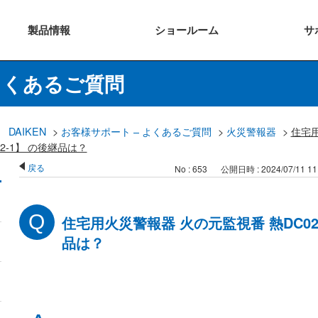
製品
情報
ショー
ルーム
サ
よくあるご質問
DAIKEN
>
お客様サポート – よくあるご質問
>
火災警報器
>
住宅
2-1】 の後継品は？
戻る
No : 653
公開日時 : 2024/07/11 11
住宅用火災警報器 火の元監視番 熱DC02タ
品は？