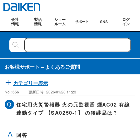
会社
製品
ショー
ログ
SNS
サポート
情報
情報
ルーム
イン
お客様サポート – よくあるご質問
カテゴリー表示
No : 656
更新日時 : 2026/01/28 11:23
住宅用火災警報器 火の元監視番 煙AC02 有線
連動タイプ 【SA0250-1】 の後継品は？