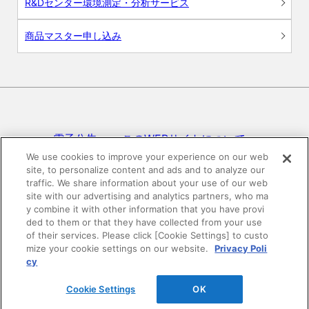
R&Dセンター環境測定・分析サービス
商品マスター申し込み
電子公告
このWEBサイトについて
We use cookies to improve your experience on our web
site, to personalize content and ads and to analyze our
プライバシーポリシー
traffic. We share information about your use of our web
site with our advertising and analytics partners, who ma
SNSコミュニティガイドライン
サイトマップ
y combine it with other information that you have provi
ded to them or that they have collected from your use
of their services. Please click [Cookie Settings] to custo
mize your cookie settings on our website.
Privacy Poli
©DAIKEN Corporation All Rights Reserved.
cy
Cookie Settings
OK
HOME
pagetop