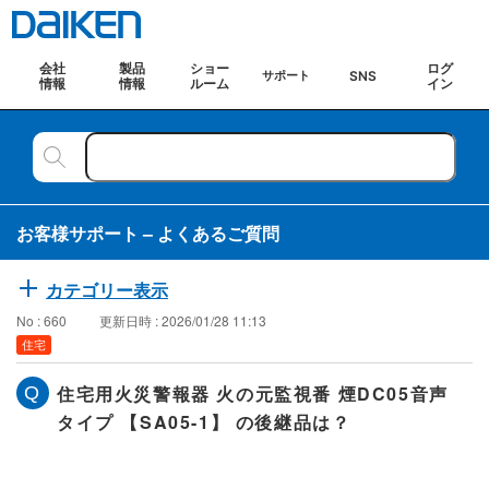
会社
製品
ショー
ログ
SNS
サポート
情報
情報
ルーム
イン
お客様サポート – よくあるご質問
カテゴリー表示
No : 660
更新日時 : 2026/01/28 11:13
住宅
住宅用火災警報器 火の元監視番 煙DC05音声
タイプ 【SA05-1】 の後継品は？