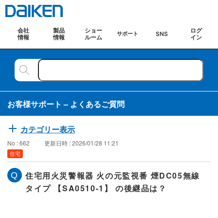
会社
製品
ショー
ログ
SNS
サポート
情報
情報
ルーム
イン
お客様サポート – よくあるご質問
カテゴリー表示
No : 662
更新日時 : 2026/01/28 11:21
住宅
住宅用火災警報器 火の元監視番 煙DC05無線
タイプ 【SA0510-1】 の後継品は？