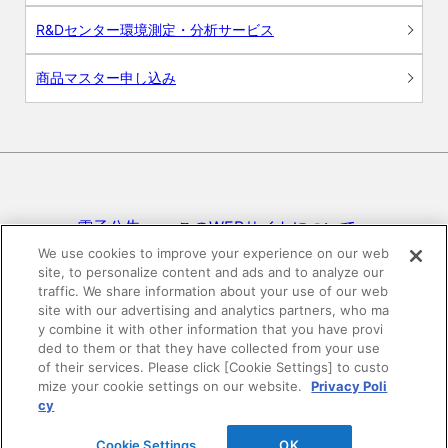
R&Dセンター環境測定・分析サービス
商品マスター申し込み
電子公告
このWEBサイトについて
We use cookies to improve your experience on our web
site, to personalize content and ads and to analyze our
プライバシーポリシー
traffic. We share information about your use of our web
site with our advertising and analytics partners, who ma
SNSコミュニティガイドライン
サイトマップ
y combine it with other information that you have provi
ded to them or that they have collected from your use
of their services. Please click [Cookie Settings] to custo
mize your cookie settings on our website.
Privacy Poli
©DAIKEN Corporation All Rights Reserved.
cy
Cookie Settings
OK