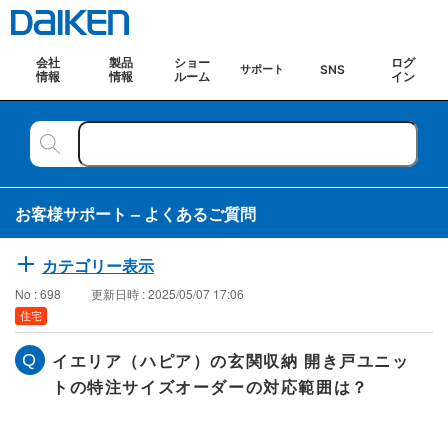
会社
製品
ショー
ログ
SNS
サポート
情報
情報
ルーム
イン
お客様サポート – よくあるご質問
カテゴリー表示
No : 698
更新日時 : 2025/05/07 17:06
住宅
イエリア（ハピア）の玄関収納 開き戸ユニッ
トの特注サイズオーダーの対応範囲は？