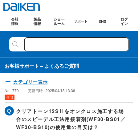
会社
製品
ショー
ログ
SNS
サポート
情報
情報
ルーム
イン
お客様サポート – よくあるご質問
カテゴリー表示
No : 779
更新日時 : 2025/04/18 13:36
住宅
クリアトーン12SⅡをオンクロス施工する場
合のスピーデル工法用接着剤(WF30-BS01／
WF30-BS10)の使用量の目安は？