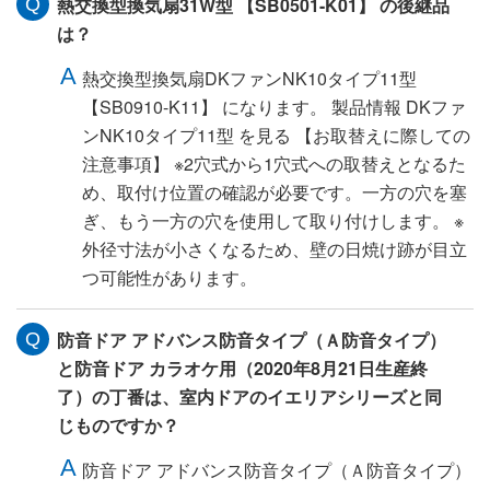
熱交換型換気扇31W型 【SB0501-K01】 の後継品
は？
熱交換型換気扇DKファンNK10タイプ11型
【SB0910-K11】 になります。 製品情報 DKファ
ンNK10タイプ11型 を見る 【お取替えに際しての
注意事項】 ※2穴式から1穴式への取替えとなるた
め、取付け位置の確認が必要です。一方の穴を塞
ぎ、もう一方の穴を使用して取り付けします。 ※
外径寸法が小さくなるため、壁の日焼け跡が目立
つ可能性があります。
防音ドア アドバンス防音タイプ（Ａ防音タイプ）
と防音ドア カラオケ用（2020年8月21日生産終
了）の丁番は、室内ドアのイエリアシリーズと同
じものですか？
防音ドア アドバンス防音タイプ（Ａ防音タイプ）