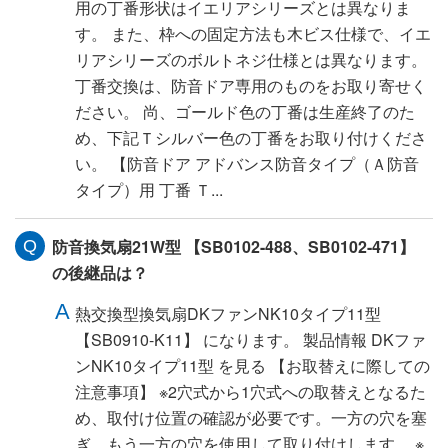
用の丁番形状はイエリアシリーズとは異なりま
す。 また、枠への固定方法も木ビス仕様で、イエ
リアシリーズのボルトネジ仕様とは異なります。
丁番交換は、防音ドア専用のものをお取り寄せく
ださい。 尚、ゴールド色の丁番は生産終了のた
め、下記Ｔシルバー色の丁番をお取り付けくださ
い。 【防音ドア アドバンス防音タイプ（Ａ防音
タイプ）用 丁番 Ｔ...
防音換気扇21W型 【SB0102-488、SB0102-471】
の後継品は？
熱交換型換気扇DKファンNK10タイプ11型
【SB0910-K11】 になります。 製品情報 DKファ
ンNK10タイプ11型 を見る 【お取替えに際しての
注意事項】 ※2穴式から1穴式への取替えとなるた
め、取付け位置の確認が必要です。一方の穴を塞
ぎ、もう一方の穴を使用して取り付けします。 ※