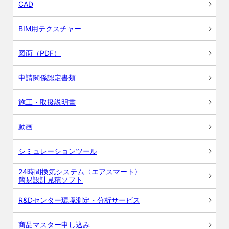
CAD
BIM用テクスチャー
図面（PDF）
申請関係認定書類
施工・取扱説明書
動画
シミュレーションツール
24時間換気システム〈エアスマート〉
簡易設計見積ソフト
R&Dセンター環境測定・分析サービス
商品マスター申し込み