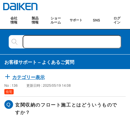
会社
製品
ショー
ログ
SNS
サポート
情報
情報
ルーム
イン
お客様サポート – よくあるご質問
カテゴリー表示
No : 136
更新日時 : 2025/05/19 14:08
住宅
玄関収納のフロート施工とはどういうもので
すか？