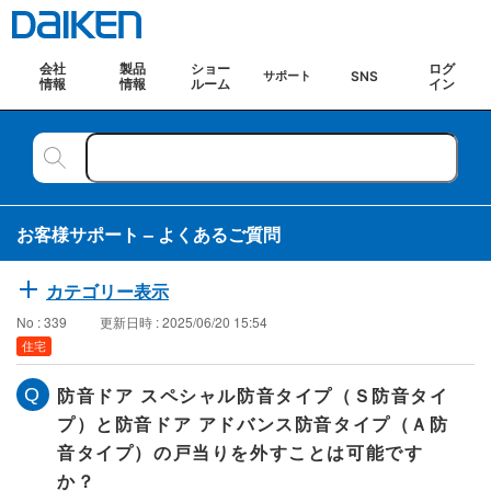
会社
製品
ショー
ログ
SNS
サポート
情報
情報
ルーム
イン
お客様サポート – よくあるご質問
カテゴリー表示
No : 339
更新日時 : 2025/06/20 15:54
住宅
防音ドア スペシャル防音タイプ（Ｓ防音タイ
プ）と防音ドア アドバンス防音タイプ（Ａ防
音タイプ）の戸当りを外すことは可能です
か？