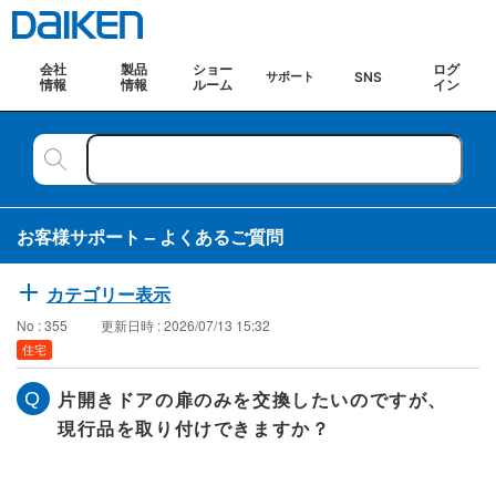
会社
製品
ショー
ログ
SNS
サポート
情報
情報
ルーム
イン
お客様サポート – よくあるご質問
カテゴリー表示
No : 355
更新日時 : 2026/07/13 15:32
住宅
片開きドアの扉のみを交換したいのですが、
現行品を取り付けできますか？