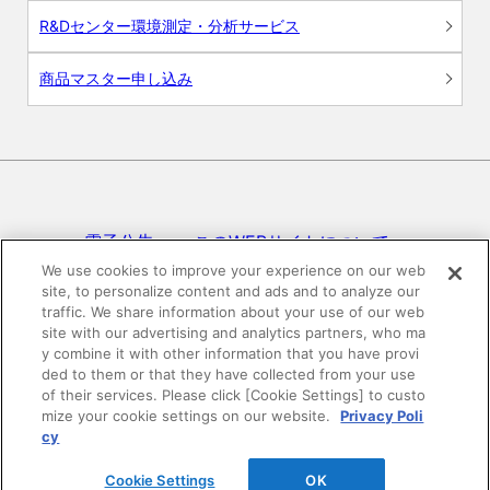
R&Dセンター環境測定・分析サービス
商品マスター申し込み
電子公告
このWEBサイトについて
We use cookies to improve your experience on our web
site, to personalize content and ads and to analyze our
プライバシーポリシー
traffic. We share information about your use of our web
site with our advertising and analytics partners, who ma
SNSコミュニティガイドライン
サイトマップ
y combine it with other information that you have provi
ded to them or that they have collected from your use
of their services. Please click [Cookie Settings] to custo
mize your cookie settings on our website.
Privacy Poli
©DAIKEN Corporation All Rights Reserved.
cy
Cookie Settings
OK