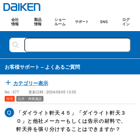
会社
製品
ショー
ログ
SNS
サポート
情報
情報
ルーム
イン
お客様サポート – よくあるご質問
カテゴリー表示
No : 377
更新日時 : 2024/09/05 13:55
住宅
公共・商業施設
「ダイライト軒天４５」「ダイライト軒天３
０」と他社メーカーもしくは告示の材料で、
軒天井を張り分けすることはできますか？