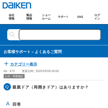
会社
製品
ショー
ログ
SNS
サポート
情報
情報
ルーム
イン
お客様サポート – よくあるご質問
カテゴリー表示
No : 473
更新日時 : 2025/05/09 09:06
公共・商業施設
親親ドア（両開きドア）はありますか？